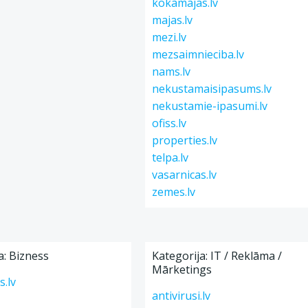
kokamajas.lv
majas.lv
mezi.lv
mezsaimnieciba.lv
nams.lv
nekustamaisipasums.lv
nekustamie-ipasumi.lv
ofiss.lv
properties.lv
telpa.lv
vasarnicas.lv
zemes.lv
a: Bizness
Kategorija: IT / Reklāma /
Mārketings
.lv
antivirusi.lv