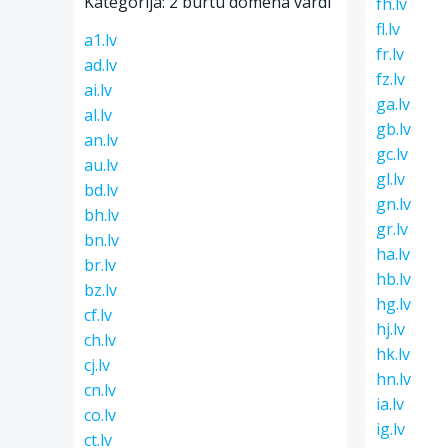
Kategorija: 2 burtu domēna vārdi
fh.lv
fl.lv
a1.lv
fr.lv
ad.lv
fz.lv
ai.lv
ga.lv
al.lv
gb.lv
an.lv
gc.lv
au.lv
gl.lv
bd.lv
gn.lv
bh.lv
gr.lv
bn.lv
ha.lv
br.lv
hb.lv
bz.lv
hg.lv
cf.lv
hj.lv
ch.lv
hk.lv
cj.lv
hn.lv
cn.lv
ia.lv
co.lv
ig.lv
ct.lv