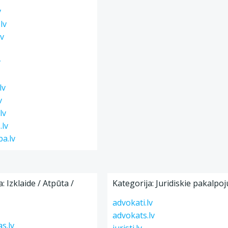
v
lv
lv
v
lv
v
lv
.lv
ba.lv
: Izklaide / Atpūta /
Kategorija: Juridiskie pakalpo
advokati.lv
advokats.lv
s.lv