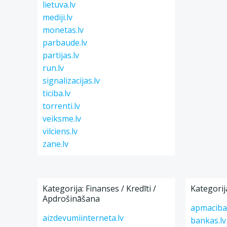
lietuva.lv
mediji.lv
monetas.lv
parbaude.lv
partijas.lv
run.lv
signalizacijas.lv
ticiba.lv
torrenti.lv
veiksme.lv
vilciens.lv
zane.lv
Kategorija: Finanses / Kredīti /
Kategorij
Apdrošināšana
apmacibas
aizdevumiinterneta.lv
bankas.lv