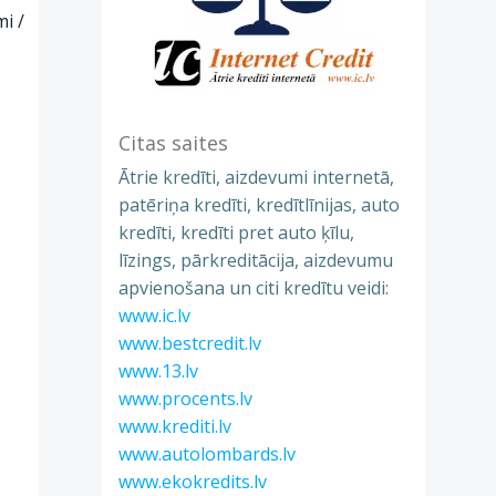
i /
Citas saites
Ātrie kredīti, aizdevumi internetā,
patēriņa kredīti, kredītlīnijas, auto
kredīti, kredīti pret auto ķīlu,
līzings, pārkreditācija, aizdevumu
apvienošana un citi kredītu veidi:
www.ic.lv
www.bestcredit.lv
www.13.lv
www.procents.lv
www.krediti.lv
www.autolombards.lv
www.ekokredits.lv