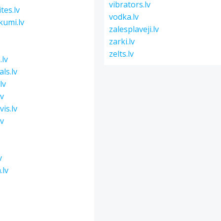
vibrators.lv
tes.lv
vodka.lv
kumi.lv
zalesplaveji.lv
zarki.lv
zelts.lv
.lv
ls.lv
lv
lv
is.lv
lv
v
v
.lv