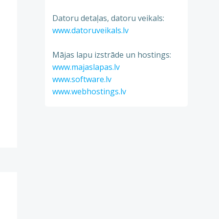
Datoru detaļas, datoru veikals:
www.datoruveikals.lv
Mājas lapu izstrāde un hostings:
www.majaslapas.lv
www.software.lv
www.webhostings.lv