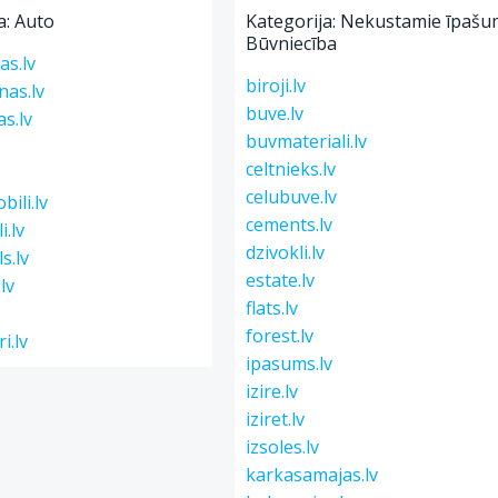
a: Auto
Kategorija: Nekustamie īpašum
Būvniecība
as.lv
biroji.lv
nas.lv
buve.lv
s.lv
buvmateriali.lv
celtnieks.lv
celubuve.lv
bili.lv
cements.lv
i.lv
dzivokli.lv
s.lv
estate.lv
.lv
flats.lv
forest.lv
i.lv
ipasums.lv
izire.lv
iziret.lv
izsoles.lv
karkasamajas.lv