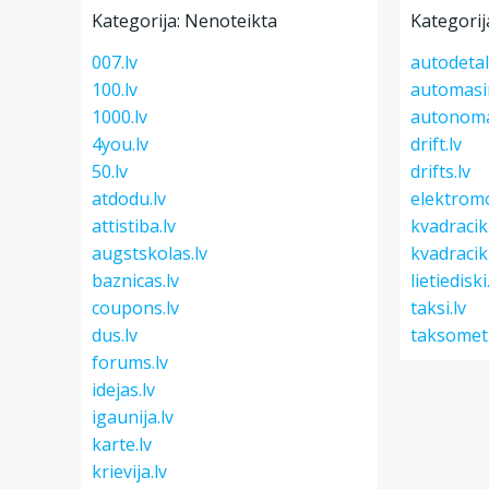
Kategorija: Nenoteikta
Kategorij
007.lv
autodetal
100.lv
automasi
1000.lv
autonoma
4you.lv
drift.lv
50.lv
drifts.lv
atdodu.lv
elektromo
attistiba.lv
kvadracikl
augstskolas.lv
kvadracikl
baznicas.lv
lietiediski
coupons.lv
taksi.lv
dus.lv
taksometr
forums.lv
idejas.lv
igaunija.lv
karte.lv
krievija.lv