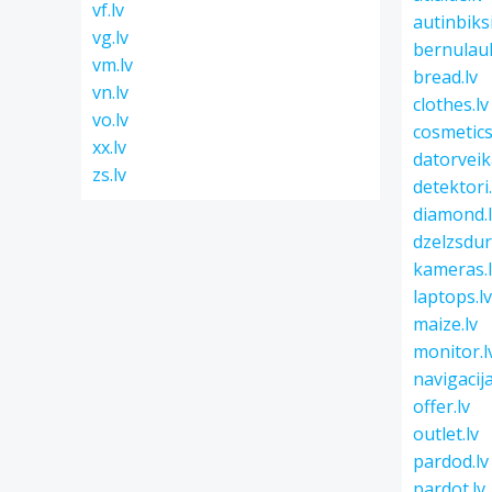
vf.lv
autinbiksi
vg.lv
bernulau
vm.lv
bread.lv
vn.lv
clothes.lv
vo.lv
cosmetics
xx.lv
datorveika
zs.lv
detektori.
diamond.
dzelzsdurv
kameras.
laptops.l
maize.lv
monitor.l
navigacija
offer.lv
outlet.lv
pardod.lv
pardot.lv