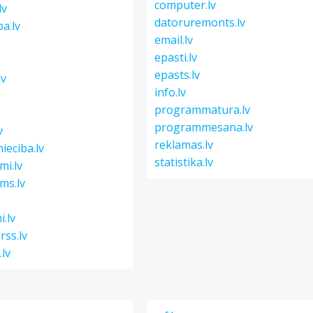
computer.lv
lv
datoruremonts.lv
ba.lv
email.lv
epasti.lv
epasts.lv
lv
info.lv
programmatura.lv
programmesana.lv
v
reklamas.lv
ieciba.lv
statistika.lv
mi.lv
ms.lv
.lv
rss.lv
.lv