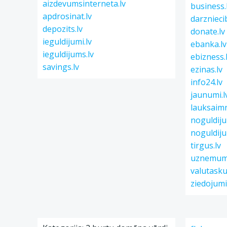
aizdevumsinterneta.lv
business.
apdrosinat.lv
darznieci
depozits.lv
donate.lv
ieguldijumi.lv
ebanka.lv
ieguldijums.lv
ebizness.
savings.lv
ezinas.lv
info24.lv
jaunumi.l
lauksaimn
noguldiju
noguldiju
tirgus.lv
uznemumi
valutasku
ziedojumi