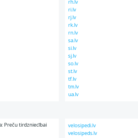
rh.lv
ri.lv
rj.lv
rk.lv
rn.lv
sa.lv
si.lv
sj.lv
so.lv
st.lv
tf.lv
tm.lv
ua.lv
a: Preču tirdzniecībai
velosipedi.lv
velosipeds.lv