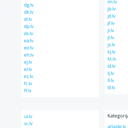
im.lv
dg.lv
jb.lv
dk.lv
jd.lv
dl.lv
jf.lv
dp.lv
ji.lv
ds.lv
jl.lv
ea.lv
js.lv
ee.lv
kj.lv
eh.lv
kt.lv
ej.lv
ld.lv
el.lv
lj.lv
ez.lv
ll.lv
fc.lv
lll.lv
ff.lv
Kategorij
ui.lv
vc.lv
atlaide.lv