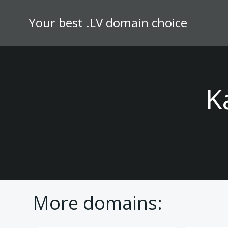
Skip
to
Your best .LV domain choice
content
K
More domains: