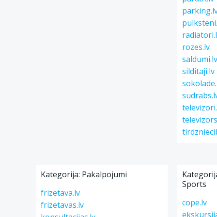
parking.l
pulksteni.
radiatori.
rozes.lv
saldumi.l
silditaji.lv
sokolade.
sudrabs.l
televizori.
televizors
tirdznieci
Kategorija: Pakalpojumi
Kategorija
Sports
frizetava.lv
cope.lv
frizetavas.lv
ekskursija